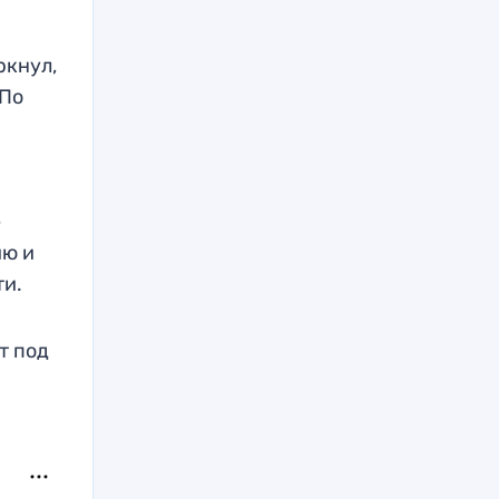
ркнул,
 По
а
е
ию и
ти.
т под