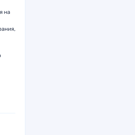
я на
рания,
о