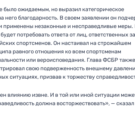
е было ожидаемым, но выразил категорическое
а него благодарность. В своем заявлении он подче
ли применены незаконные и несправедливые меры.
 будет потребовать ответа от лиц, ответственных з
йских спортсменов. Он настаивал на строжайшем
ипа равного отношения ко всем спортсменам
нальности или вероисповедания. Глава ФСБР такж
нстрировал свою подверженность внешнему давлен
ных ситуациях, призвав к торжеству справедливос
ен влиянию извне. И в той или иной ситуации може
праведливость должна восторжествовать», — сказал