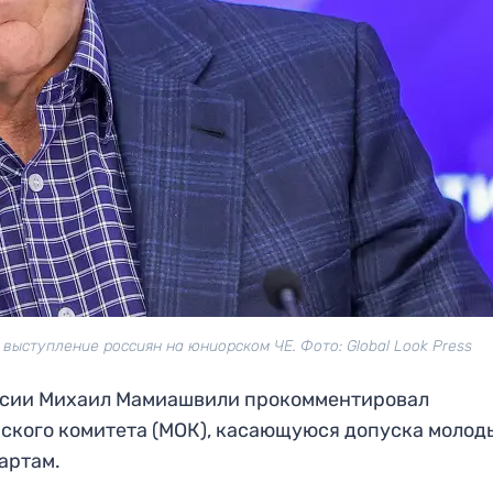
ыступление россиян на юниорском ЧЕ. Фото: Global Look Press
ссии Михаил Мамиашвили прокомментировал
кого комитета (МОК), касающуюся допуска молод
артам.