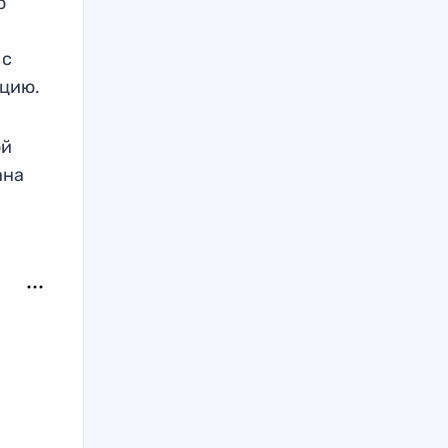
о
 с
ацию.
ой
ана