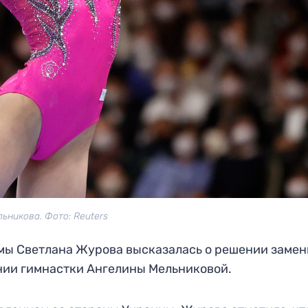
ьникова. Фото: Reuters
мы Светлана Журова высказалась о решении замен
нии гимнастки Ангелины Мельниковой.