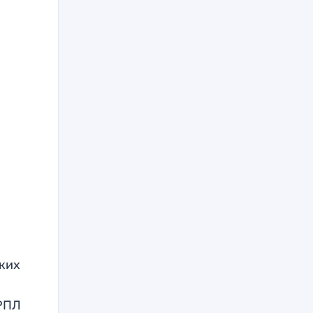
ких
 РПЛ