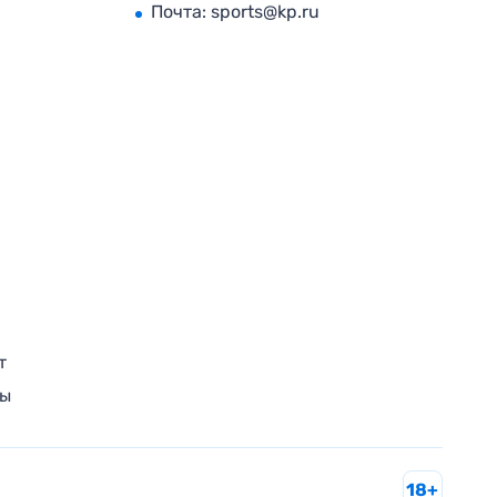
Почта:
sports@kp.ru
т
ры
18+