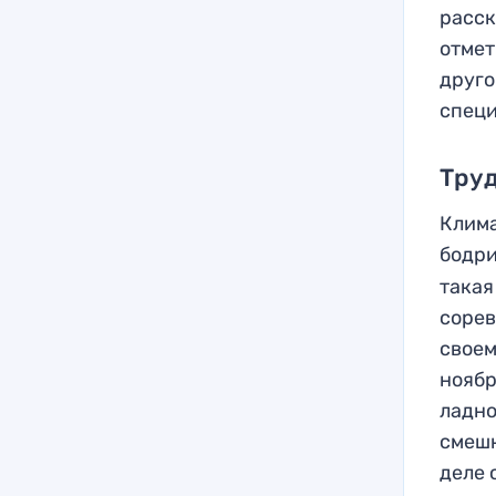
расск
отмет
друго
спец
Труд
Клима
бодри
такая
сорев
своем
ноябр
ладно
смешн
деле 