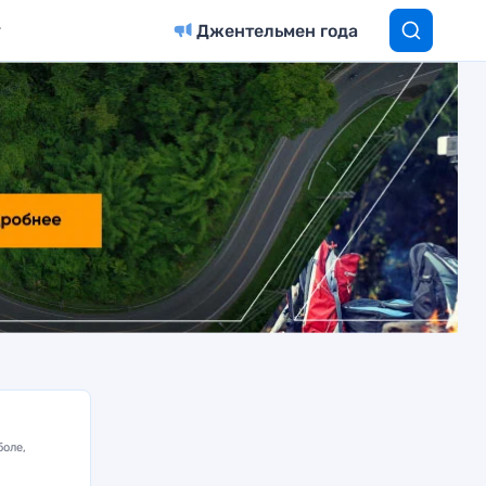
Джентельмен года
боле,