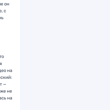
ле он
, с
нь
то
я
део на
еский:
т —
уже не
ась на