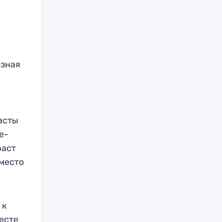
езная
асты
e-
раст
 место
 к
месте