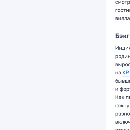
смотр
гости
вилла
Бэкг
Индия
родин
вырос
на
KP
бывша
и фор
Как п
южную
разно
включ
столк