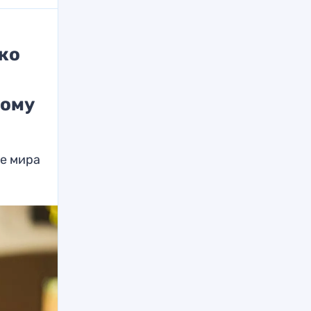
ько
кому
е мира