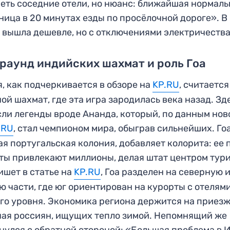
еть соседние отели, но нюанс: ближайшая нормаль
ница в 20 минутах езды по просёлочной дороге». В
 вышла дешевле, но с отключениями электричества
раунд индийских шахмат и роль Гоа
, как подчеркивается в обзоре на
KP.RU
, считается
ой шахмат, где эта игра зародилась века назад. Зд
ли легенды вроде Ананда, который, по данным нов
.RU
, стал чемпионом мира, обыграв сильнейших. Гоа
я португальская колония, добавляет колорита: ее
ты привлекают миллионы, делая штат центром тур
ишет в статье на
KP.RU
, Гоа разделен на северную 
 части, где юг ориентирован на курорты с отелям
го уровня. Экономика региона держится на приезж
ая россиян, ищущих тепло зимой. Непомнящий же
нулся с обратной стороной: «Большая проблема в 