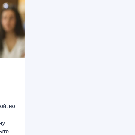
ой, но
ну
рыто