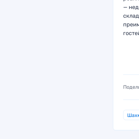
— нед
склад
преим
госте
Подел
Шах