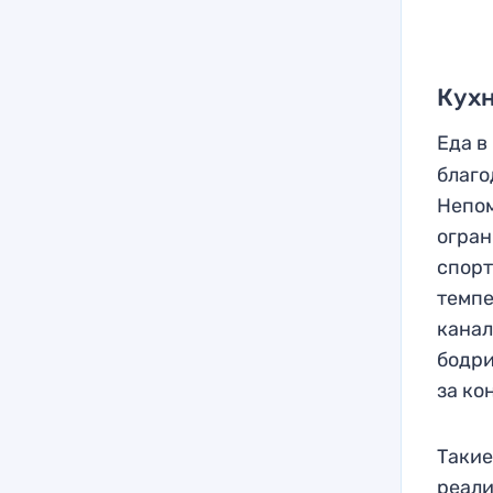
Кухн
Еда в
благо
Непом
огран
спорт
темпе
канал
бодри
за ко
Такие
реали