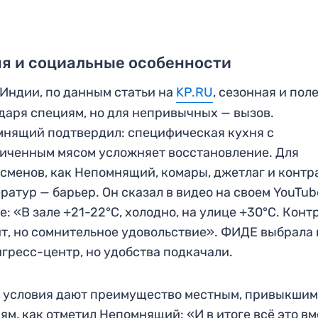
я и социальные особенности
 Индии, по данным статьи на
KP.RU
, сезонная и пол
даря специям, но для непривычных — вызов.
нящий подтвердил: специфическая кухня с
иченным мясом усложняет восстановление. Для
сменов, как Непомнящий, комары, джетлаг и контр
ратур — барьер. Он сказал в видео на своем YouTub
е: «В зале +21-22°C, холодно, на улице +30°C. Конт
т, но сомнительное удовольствие». ФИДЕ выбрала
нгресс-центр, но удобства подкачали.
 условия дают преимущество местным, привыкшим
ям, как отметил Непомнящий: «И в итоге всё это в