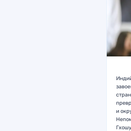
Индий
завое
стран
превр
и окр
Непом
Гхошу