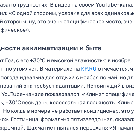
азал о трудностях. В видео на своем YouTube-кана
ил: «С одной стороны, условия для всех одинаковые
й стороны, ну, это очень специфическое место, оче
ифическое».
ности акклиматизации и быта
т Гоа, с его +30°C и высокой влажностью в ноябре,
т, но утомляет. В материале на
KP.RU
отмечается, ч
 погода идеальна для отдыха с ноября по май, но дл
нований она требует адаптации. Непомнящий в ви
 YouTube-канале пожаловался: «Климат специфич
ь, +30°C весь день, колоссальная влажность. Клима
. Но когда в номере не работает кондиционер, это 
о». Гостиница, формально пятизвездочная, оказал
скромной. Шахматист пытался переехать: «Я начал