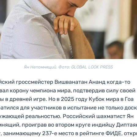
Ян Непомнящий. Фото: GLOBAL LOOK PRESS
ский гроссмейстер Вишванатан Ананд когда-то
вал корону чемпиона мира, подтвердив силу своей
ы в древней игре. Но в 2025 году Кубок мира в Гоа
атился для участников в испытание не только доск
ужающей реальностью. Российский шахматист Ян
нящий, проиграв во втором круге индийцу Диптая
, занимающему 237-е место в рейтинге ФИДЕ, отк