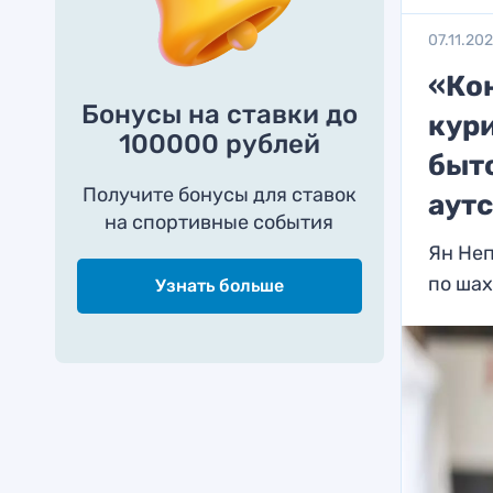
07.11.20
«Кон
Бонусы на ставки до
кури
100000 рублей
быт
Получите бонусы для ставок
аутс
на спортивные события
Ян Не
по ша
Узнать больше