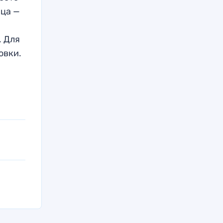
ица —
. Для
овки.