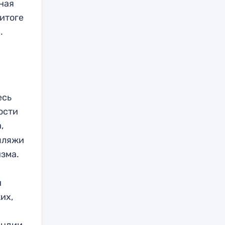
ная
 итоге
.
есь
ости
,
 пляжи
изма.
и
и
их,
Индии