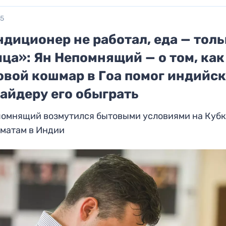
25
диционер не работал, еда — тол
ца»: Ян Непомнящий — о том, как
овой кошмар в Гоа помог индийс
айдеру его обыграть
помнящий возмутился бытовыми условиями на Кубк
хматам в Индии