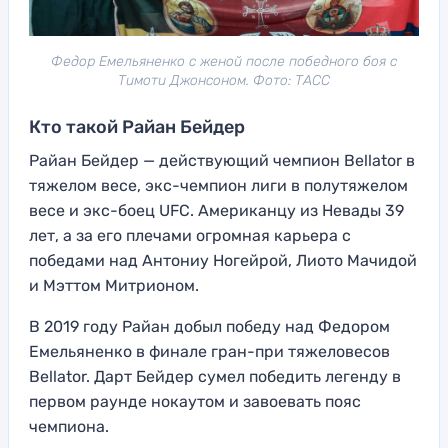
Федор Емельяненко с женой после победного боя с
Тимоти Джонсоном. Фото: ТАСС
Кто такой Райан Бейдер
Райан Бейдер — действующий чемпион Bellator в
тяжелом весе, экс-чемпион лиги в полутяжелом
весе и экс-боец UFC. Американцу из Невады 39
лет, а за его плечами огромная карьера с
победами над Антониу Ногейрой, Лиото Мачидой
и Мэттом Митрионом.
В 2019 году Райан добыл победу над Федором
Емельяненко в финале гран-при тяжеловесов
Bellator. Дарт Бейдер сумел победить легенду в
первом раунде нокаутом и завоевать пояс
чемпиона.