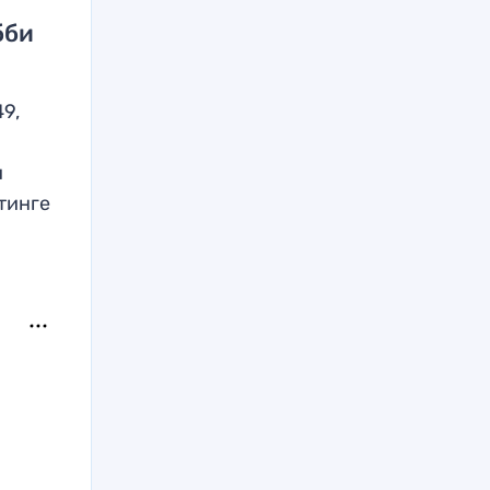
бби
9,
и
тинге