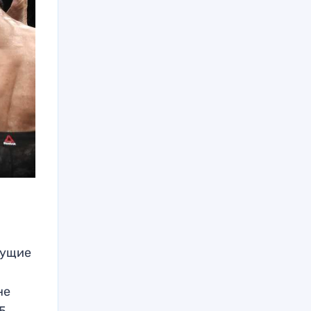
дущие
не