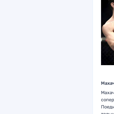
Махач
Махач
сопер
Поеди