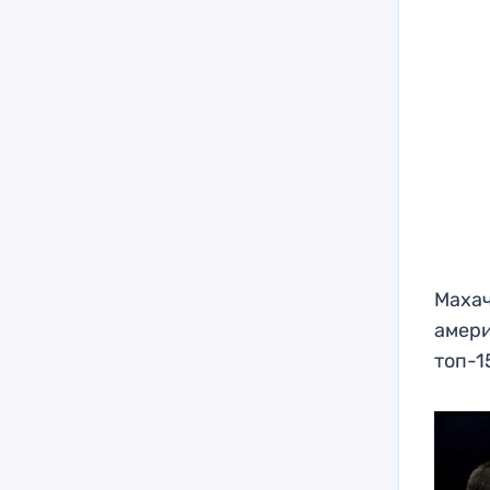
Махач
амери
топ-1