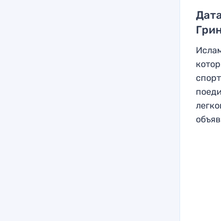
Дата
Гри
Ислам
котор
спорт
поеди
легко
объяв