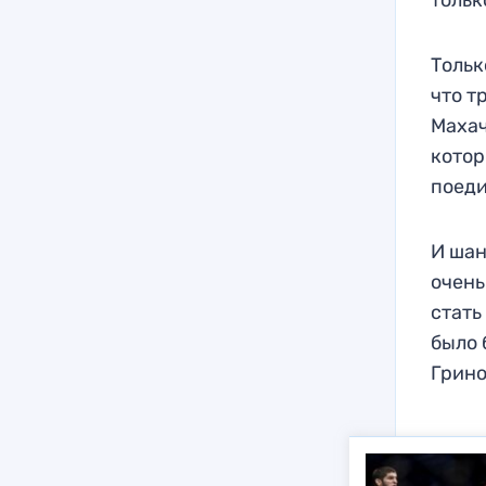
тольк
Тольк
что т
Махач
котор
поеди
И шан
очень
стать
было 
Грино