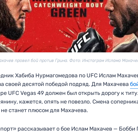
ахачев провел бой против Грина. Фото: Инстаграм Ислама Махаче
дник Хабиба Нурмагомедова по UFC Ислам Махаче
за своей десятой победой подряд. Для Махачева
бо
ре UFC Vegas 49 должен был открыть дорогу к титу
янину, кажется, опять не повезло. Смена соперник
 не станет плюсом для Махачева.
порт» рассказывает о бое Ислам Махачев — Бобби 