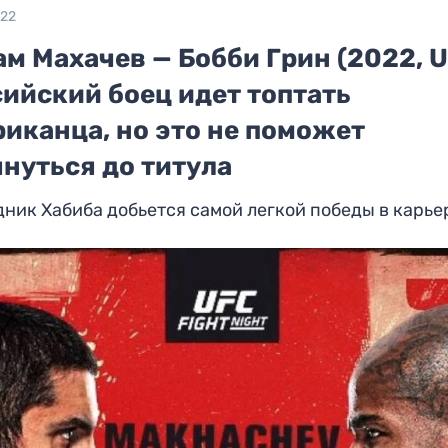
022
м Махачев — Бобби Грин (2022, U
сийский боец идет топтать
иканца, но это не поможет
нуться до титула
ник Хабиба добьется самой легкой победы в карье