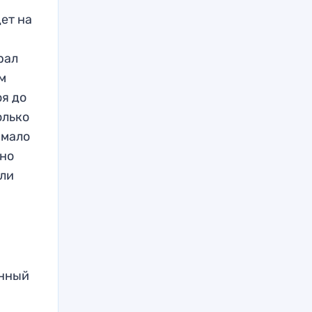
дет на
рал
м
оя до
олько
 мало
 но
 ли
енный