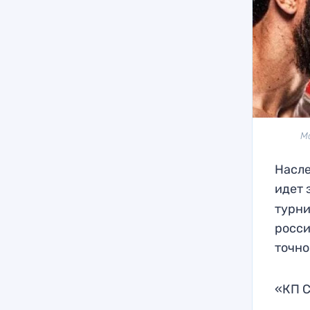
М
Насле
идет 
турни
росси
точно
«КП С