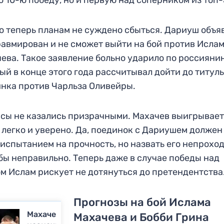
о 10-ю победу, но и первую над соперником из топ-
о теперь планам не суждено сбыться. Дариуш объя
равмирован и не сможет выйти на бой против Исла
ева. Такое заявление больно ударило по россиянин
ый в конце этого года рассчитывал дойти до титул
нка против Чарльза Оливейры.
сы не казались призрачными. Махачев выигрывает
 легко и уверено. Да, поединок с Дариушем должен
 испытанием на прочность, но назвать его непрох
бы неправильно. Теперь даже в случае победы над
м Ислам рискует не дотянуться до претендентства
Прогнозы на бой Ислама
Махачеву
Махачева и Бобби Грина