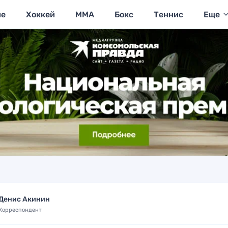
ие
Хоккей
MMA
Бокс
Теннис
Еще
Денис Акинин
Корреспондент