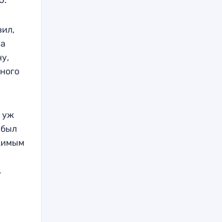
5.
вил,
ма
у,
ьного
 уж
 был
одимым
.