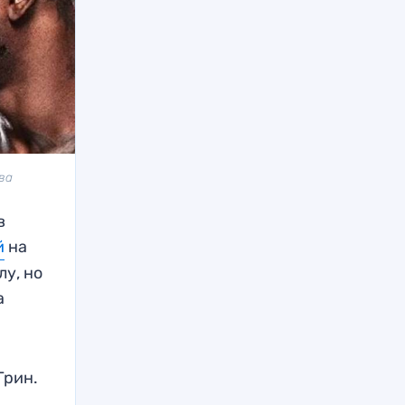
ва
в
й
на
лу, но
а
Грин.