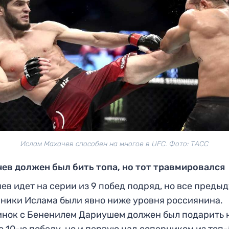
Ислам Махачев способен на многое в UFC. Фото: ТАСС
ев должен был бить топа, но тот травмировался
ев идет на серии из 9 побед подряд, но все преды
ники Ислама были явно ниже уровня россиянина.
нок с Бененилем Дариушем должен был подарить 