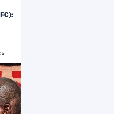
FC):
ре