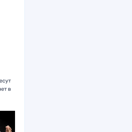
несут
ет в