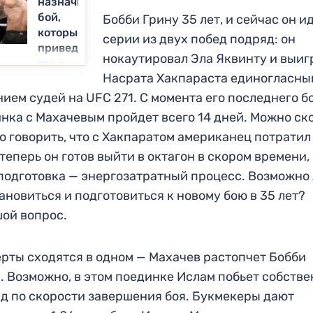
назначили
бой,
Бобби Грину 35 лет, и сейчас он и
который
серии из двух побед подряд: он
приведет
нокаутировал Эла Яквинту и выиг
его к
Насрата Хакпараста единогласны
титулу
ием судей на UFC 271. С момента его последнего б
нка с Махачевым пройдет всего 14 дней. Можно ск
о говорить, что с Хакпаратом американец потратил
 теперь он готов выйти в октагон в скором времени,
подготовка — энергозатратный процесс. Возможно
ановиться и подготовиться к новому бою в 35 лет?
ой вопрос.
рты сходятся в одном — Махачев растопчет Бобби
. Возможно, в этом поединке Ислам побьет собств
д по скорости завершения боя. Букмекеры дают