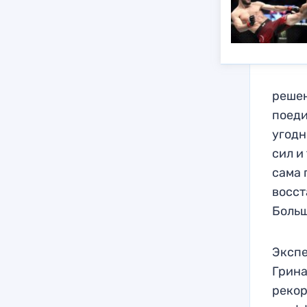
решен
поеди
угодн
сил и
сама 
восст
Больш
Экспе
Грина
рекор