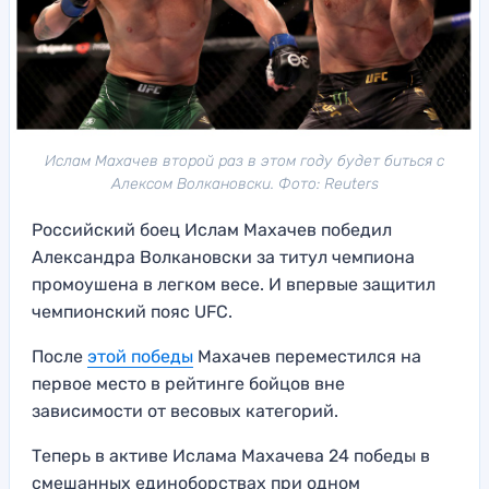
Ислам Махачев второй раз в этом году будет биться с
Алексом Волкановски. Фото: Reuters
Российский боец Ислам Махачев победил
Александра Волкановски за титул чемпиона
промоушена в легком весе. И впервые защитил
чемпионский пояс UFC.
После
этой победы
Махачев переместился на
первое место в рейтинге бойцов вне
зависимости от весовых категорий.
Теперь в активе Ислама Махачева 24 победы в
смешанных единоборствах при одном