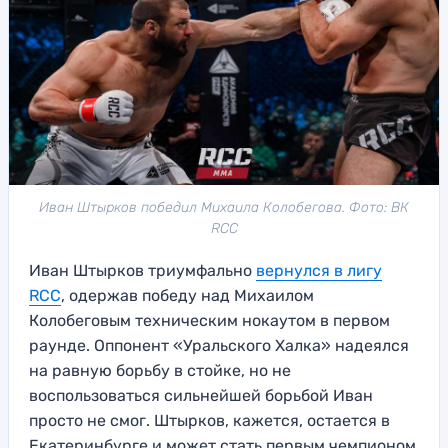
Иван Штырков победил Михаила Колобегова. Фото: ВК
RCC
Иван Штырков триумфально
вернулся в лигу
RCC
, одержав победу над Михаилом
Колобеговым техническим нокаутом в первом
раунде. Оппонент «Уральского Халка» надеялся
на равную борьбу в стойке, но не
воспользоваться сильнейшей борьбой Иван
просто не смог. Штырков, кажется, остается в
Екатеринбурге и может стать первым чемпионом