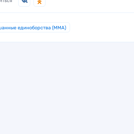
иться
анные единоборства (MMA)