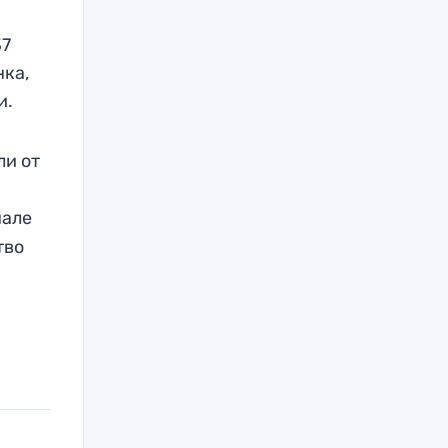
37
нка,
и.
ли от
нале
тво