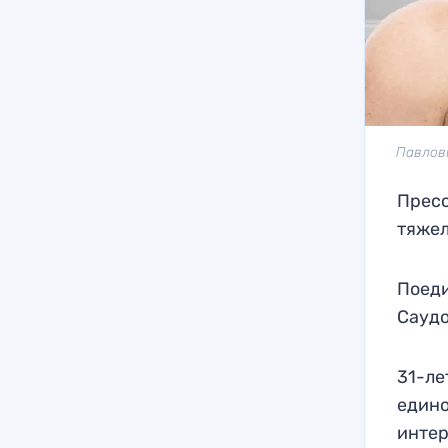
Павлови
Пресс
тяжел
Поеди
Саудо
31-ле
едино
интер