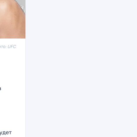
ото: UFC
в
будет