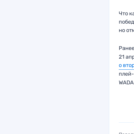
Что к
побед
но от
Ране
21 ап
о вто
плей-
WADA 