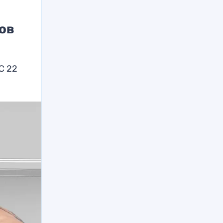
ков
C 22