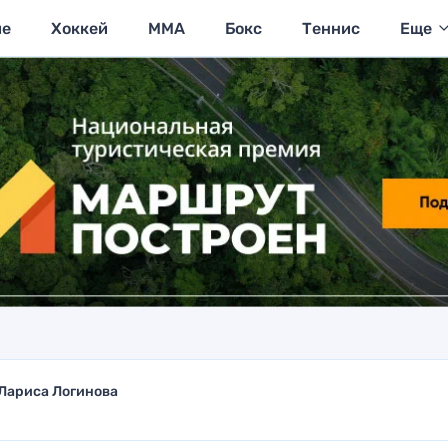
ие
Хоккей
MMA
Бокс
Теннис
Еще
Лариса Логинова