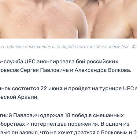
ч и Волков поссорились еще перед подготовкой к очному бою. Ф
-служба UFC анонсировала бой российских
овесов Сергея Павловича и Александра Волкова.
нок состоится 22 июня и пройдет на турнире UFC 
вской Аравии.
тний Павлович одержал 18 побед в смешанных
борствах и потерпел два поражения. В одном из
вью он заявил, что не хочет драться с Волковым и 