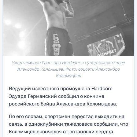
Умер чемпион Гран-при Hardcore в супертяжелом весе
Александр Коломыцев. Фото: соцсети Александра
Коломыцева
Ведущий известного промоушена Hardcore
Эдуард Германский сообщил о кончине
российского бойца Александра Коломыцева.
По его словам, спортсмен перестал выходить на
связь, а одноклубники тяжеловеса сообщили, что
Коломыцев скончался от остановки сердца.