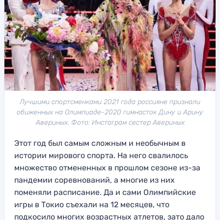
Лучшими спортсменками 2021 года россияне признали
обиженных на Олимпиаде-2020 гимнасток Дину и Арину
Авериных. Фото: Инстаграм сестер Авериных
Этот год был самым сложным и необычным в
истории мирового спорта. На него свалилось
множество отмененных в прошлом сезоне из-за
пандемии соревнований, а многие из них
поменяли расписание. Да и сами Олимпийские
игры в Токио съехали на 12 месяцев, что
подкосило многих возрастных атлетов, зато дало