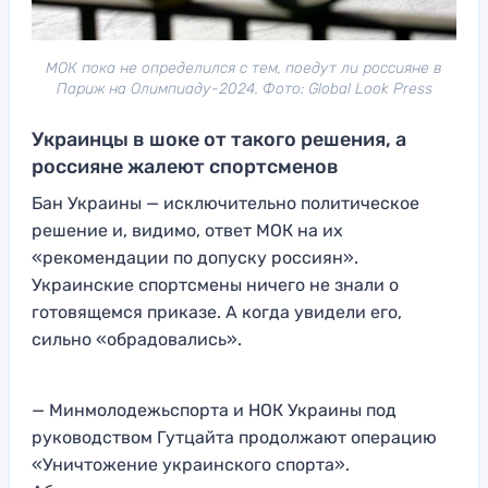
МОК пока не определился с тем, поедут ли россияне в
Париж на Олимпиаду-2024. Фото: Global Look Press
Украинцы в шоке от такого решения, а
россияне жалеют спортсменов
Бан Украины — исключительно политическое
решение и, видимо, ответ МОК на их
«рекомендации по допуску россиян».
Украинские спортсмены ничего не знали о
готовящемся приказе. А когда увидели его,
сильно «обрадовались».
— Минмолодежьспорта и НОК Украины под
руководством Гутцайта продолжают операцию
«Уничтожение украинского спорта».