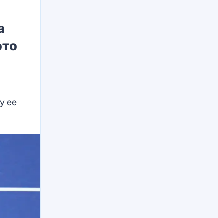
а
ото
у ее