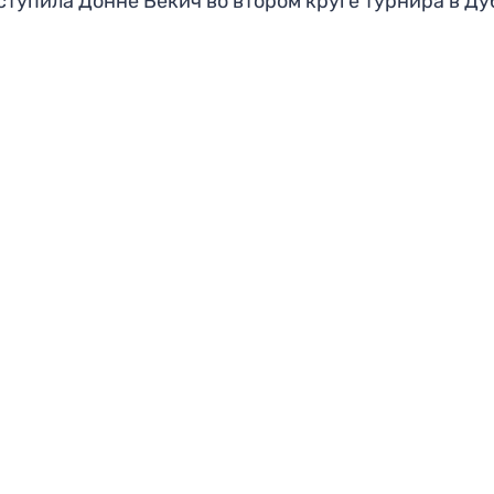
ступила Донне Векич во втором круге турнира в Ду