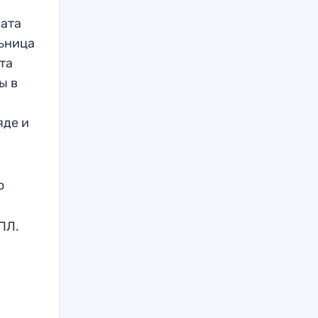
ната
льница
та
ы в
яде и
о
ПЛ.