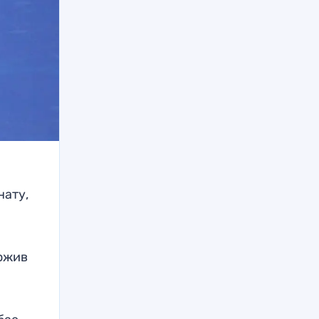
нату,
ложив