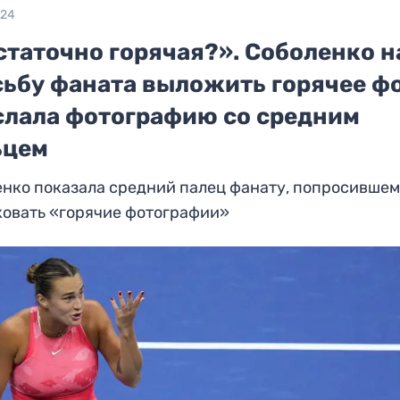
024
статочно горячая?». Соболенко н
сьбу фаната выложить горячее ф
слала фотографию со средним
ьцем
нко показала средний палец фанату, попросившем
ковать «горячие фотографии»