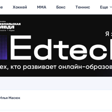
ие
Хоккей
MMA
Бокс
Теннис
Еще
Илья Масюк