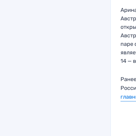
Арина
Австр
откры
Австр
паре 
являе
14 — 
Ранее
Росси
главн