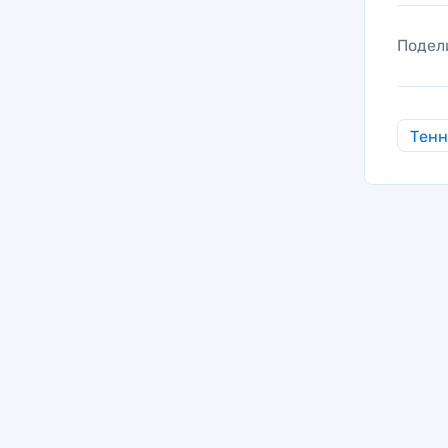
Подел
Тен