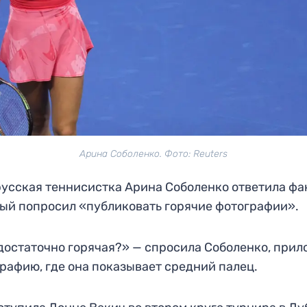
Арина Соболенко. Фото: Reuters
усская теннисистка Арина Соболенко ответила фа
ый попросил «публиковать горячие фотографии».
достаточно горячая?» — спросила Соболенко, при
рафию, где она показывает средний палец.