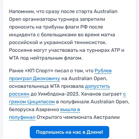
Напомним, что сразу после старта Australian
Open организаторы турнира запретили
проносить на трибуны флаги РФ после
инцидента с болельщиками во время матча
российской и украинской теннисисток.
Россияне могут участвовать на турнирах ATP и
WTA под нейтральным флагом.
Ранее «КП Спорт» писал о том, что
Рублев
проиграл Джоковичу
на Australian Open,
основательница WTA призвала
допустить
россиян
до Уимблдона-2023, Хачанов сыграет
с
греком Циципасом
в полуфинале Australian Open,
белоруска Азаренко
вышла в
полуфинал
Открытого чемпионата Австралии
Подпишись на нас в Дзене!