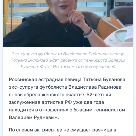
Экс-супруга футболиста Владислава Радимова певица
Татьяна Буланова ждет ребенка от теннисиста Валерия
Руднева. Фото: Инстаграм Татьяны Булановой
Российская эстрадная певица Татьяна Буланова,
экс-супруга футболиста Владислава Радимова,
вновь обрела женского счастье. 52-летняя
заслуженная артистка РФ уже два года
находится в отношениях с бывшим теннисистом
Валерием Рудневым.
По словам актрисы, ее не смущает разница в