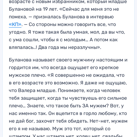
возрасте с новым избранником, который младше
Булановой на 19 лет. «Сейчас для меня это не
помеха, — призналась Буланова в интервью
«КП»
. — Со стороны можно говорить все, что
угодно. Я тоже такая была умная, мол, да вы что,
с ума сошли, чтобы я с молодым… А потом как
вляпалась..! Два года мы неразлучны».
Буланова называет своего мужчину настоящим и
гордится им, что всегда ощущает его крепкое
мужское плечо. «Я совершенно не ожидала, что
в его возрасте это возможно. Я даже не ощущаю,
что Валера младше. Понимаете, когда человек
тебя защищает, когда ты чувствуешь его сильное
плечо… Знаете, что такое быть ЗА мужем? Вот, у
нас именно так. Он вцепится в горло любому, кто
не дай бог, захочет тебя обидеть. Нет-нет, мужем
его я не называю. Муж это тот, который со
штампом. У нас штампа нет, колец нет, свадьбы