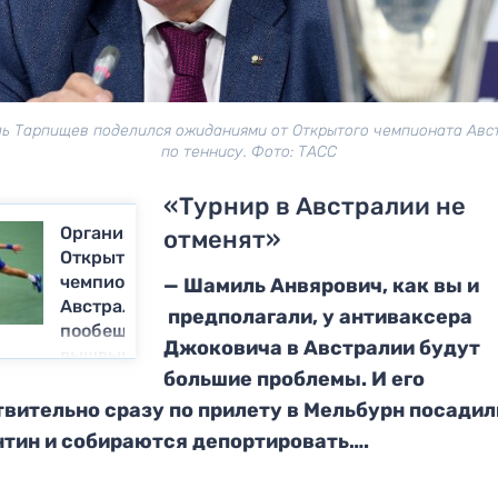
ь Тарпищев поделился ожиданиями от Открытого чемпионата Авс
по теннису. Фото: ТАСС
«Турнир в Австралии не
Организаторы
отменят»
Открытого
чемпионата
— Шамиль Анвярович, как вы и
Австралии
предполагали, у антиваксера
пообещали
Джоковича в Австралии будут
вышвырнуть
большие проблемы.
И его
Джоковича
вительно сразу по прилету в Мельбурн посадил
нтин и собираются депортировать….