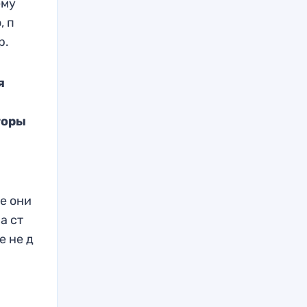
ему
, п
р.
я
торы
и
не они
а ст
е не д