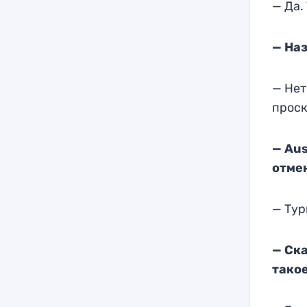
— Да.
— На
— Нет
проск
—
Aus
отме
— Тур
— Ск
тако