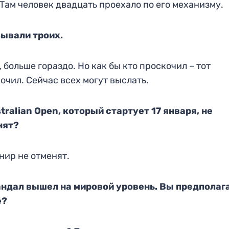
Там человек
двадцать проехало
по его механизму.
зывали троих.
, больше гораздо. Но
как бы кто про
скочил – тот
очил. Сейчас вс
ех могут выслать.
tralian Open
, который стартует 17 января, не
нят?
нир не отменят.
андал вышел на мировой ур
овень. Вы предполаг
е?