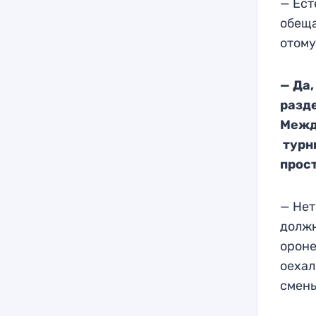
—
Ест
обещ
отому
— Да
разд
Межд
турни
прос
—
Нет
долж
орон
оехал
смены