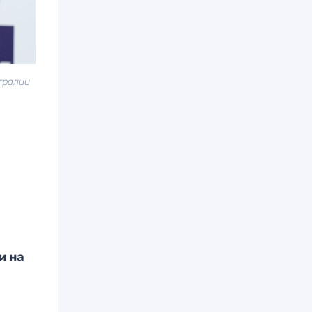
тралии
и на