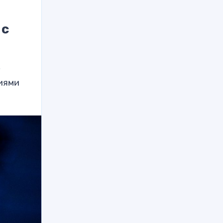
 с
»
ниями