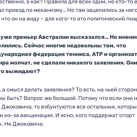
ественно, а как? Правила для все
х одни, но
кто-то 
ал
приезд по механизму… Но там зацепились за него
 что он на
виду – для кого-то это политический пиа
, уже премьер Австралии высказался… Но мнени
елились
. Сейчас многие не
довольны тем, что
ународная федерация тенниса,
ATP
и организа
ра молчат, не сд
елали никакого заявления
. Он
то выжидают?
, а смы
сл делать заявления? То е
сть, на чьей сторо
ны
быть? Вопрос же бо
льшой. Потому что если они н
е Джоковича,
то взбунтуются все осталь
ные, которы
и из-за вакцинации. И
ясно, кого поддержат спорт
. Не Джоковича.