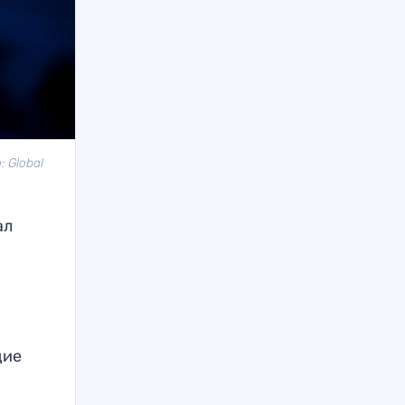
 Global
ал
щие