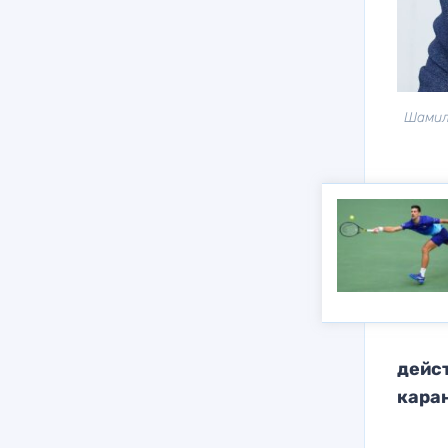
Шамил
дейст
кара