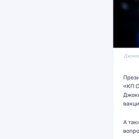
Джоков
Прези
«КП С
Джоко
вакци
А так
вопро