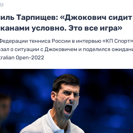
22
иль Тарпищев: «Джокович сидит
канами условно. Это все игра»
 Федерации тенниса России в интервью «КП Спорт
зал о ситуации с Джоковичем и поделился ожида
tralian Open-2022