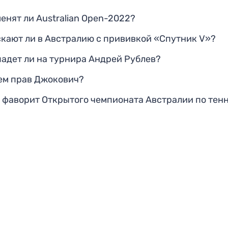
енят ли Australian Open-2022?
скают ли в Австралию с прививкой «Спутник V»?
падет ли на турнира Андрей Рублев?
чем прав Джокович?
о фаворит Открытого чемпионата Австралии по тен