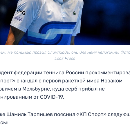
ич: Не понимаю правил Олимпиады, они для меня нелогичны. Фото:
Look Press
дент федерации тенниса России прокомментиров
порт» скандал с первой ракеткой мира Новаком
вичем в Мельбурне, куда серб прибыл не
нированным от COVID-19.
же Шамиль Тарпишев пояснил «КП Спорт» следую
сы: