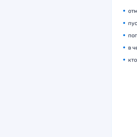
отм
пу
по
в 
кт