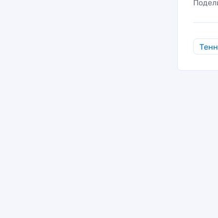
Подел
Тен