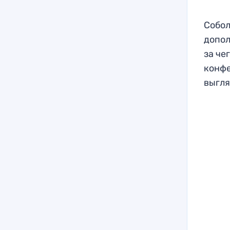
Собол
допол
за че
конфе
выгля