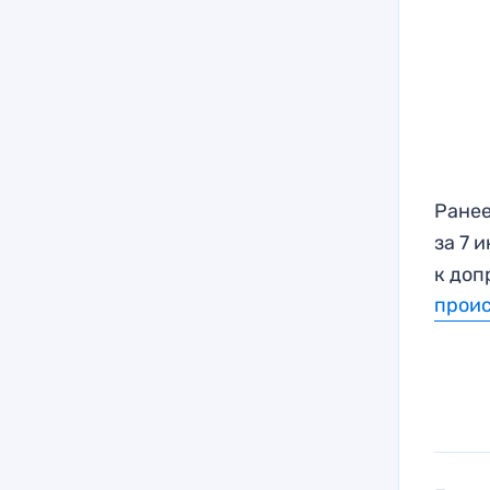
Ранее
за 7 
к доп
прои