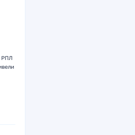
х
РПЛ
ивели