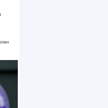
в
олан