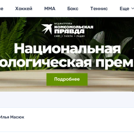
ие
Хоккей
MMA
Бокс
Теннис
Еще
Илья Масюк