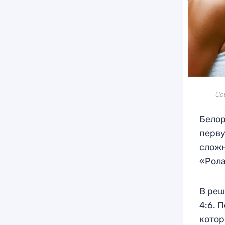
Со
Белор
перву
сложн
«Рола
В реш
4:6. 
котор