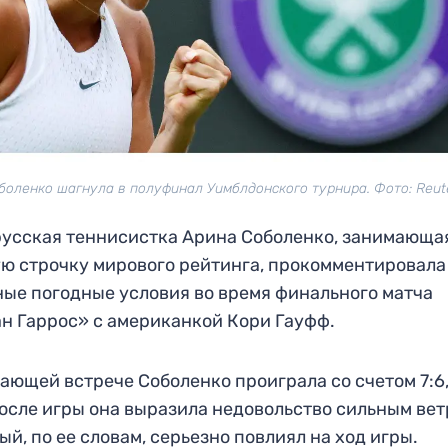
боленко шагнула в полуфинал Уимблдонского турнира. Фото: Reut
усская теннисистка Арина Соболенко, занимающа
ю строчку мирового рейтинга, прокомментировала
ые погодные условия во время финального матча
н Гаррос» с американкой Кори Гауфф.
ающей встрече Соболенко проиграла со счетом 7:6, 
После игры она выразила недовольство сильным вет
ый, по ее словам, серьезно повлиял на ход игры.