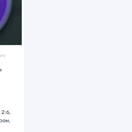
ers
я
2:6,
ром,