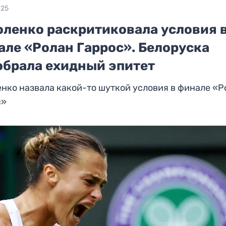
025
оленко раскритиковала условия 
але «Ролан Гаррос». Белоруска
обрала ехидный эпитет
нко назвала какой-то шуткой условия в финале «Р
с»