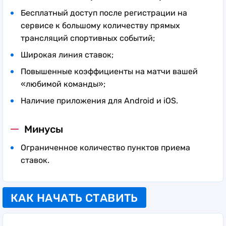
Бесплатный доступ после регистрации на
сервисе к большому количеству прямых
трансляций спортивных событий;
Широкая линия ставок;
Повышенные коэффициенты на матчи вашей
«любимой команды»;
Наличие приложения для Android и iOS.
Минусы
Ограниченное количество пунктов приема
ставок.
КАК НАЧАТЬ СТАВИТЬ