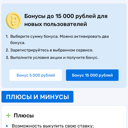
Бонусы до 15 000 рублей для
новых пользователей
Выберите сумму бонуса. Можно активировать два
бонуса.
Зарегистрируйтесь в выбранном сервисе.
Выполните условия акции и получите бонус.
Бонус 5 000 рублей
Бонус 15 000 рублей
ПЛЮСЫ И МИНУСЫ
Плюсы
Возможность выкупить свою ставку;