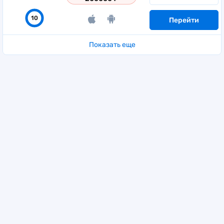
всегда готова помочь клиентам, если у них
10
возникнут какие-либо вопросы или сложности при
Перейти
выводе денег на карту.
Показать еще