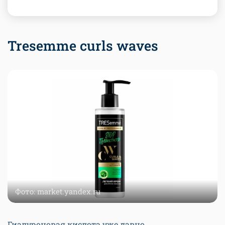
Tresemme curls waves
Фото: market.yandex.ru
Гиалуроновая кислота уже давно