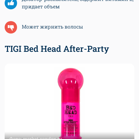
придает объем
Может жирнить волосы
TIGI Bed Head After-Party
Фото: market.yandex.ru