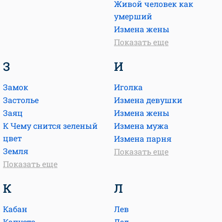
Живой человек как
умерший
Измена жены
Показать еще
З
И
Замок
Иголка
Застолье
Измена девушки
Заяц
Измена жены
К Чему снится зеленый
Измена мужа
цвет
Измена парня
Земля
Показать еще
Показать еще
К
Л
Кабан
Лев
Капуста
Лед