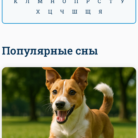
К
Л
М
Н
О
П
Р
С
Т
У
Х
Ц
Ч
Ш
Щ
Я
Популярные сны