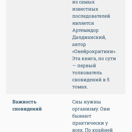
из самых
известных
последователей
является
Артемидор
Далдианский,
автор
«Онейрокритики».
Эта книга, по сути
— первый
толкователь
сновидений в 5
томах.
Важность
Сны нужны
сновидений
организму. Они
бывают
практически у
всех. По крайней