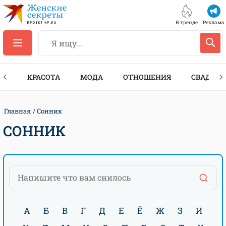
В тренде
Реклама
ТЫ
КРАСОТА
МОДА
ОТНОШЕНИЯ
СВАДЬБА
Главная
Сонник
СОННИК
А
Б
В
Г
Д
Е
Ё
Ж
З
И