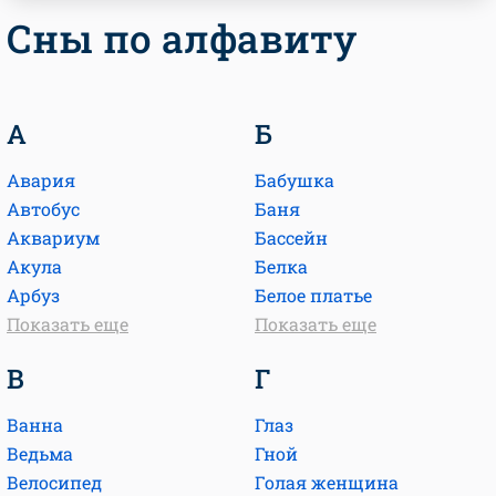
Сны по алфавиту
А
Б
Авария
Бабушка
Автобус
Баня
Аквариум
Бассейн
Акула
Белка
Арбуз
Белое платье
Показать еще
Показать еще
В
Г
Ванна
Глаз
Ведьма
Гной
Велосипед
Голая женщина