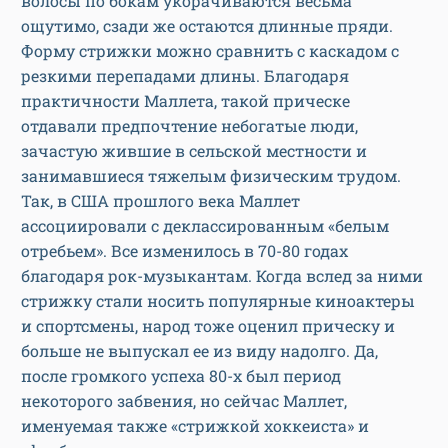
волосы по бокам укорачиваются весьма
ощутимо, сзади же остаются длинные пряди.
Форму стрижки можно сравнить с каскадом с
резкими перепадами длины. Благодаря
практичности Маллета, такой прическе
отдавали предпочтение небогатые люди,
зачастую жившие в сельской местности и
занимавшиеся тяжелым физическим трудом.
Так, в США прошлого века Маллет
ассоциировали с деклассированным «белым
отребьем». Все изменилось в 70-80 годах
благодаря рок-музыкантам. Когда вслед за ними
стрижку стали носить популярные киноактеры
и спортсмены, народ тоже оценил прическу и
больше не выпускал ее из виду надолго. Да,
после громкого успеха 80-х был период
некоторого забвения, но сейчас Маллет,
именуемая также «стрижкой хоккеиста» и