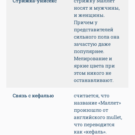
Стрижка-унисекс
стрижку Маллет
носят и мужчины,
и женщины.
Причем у
представителей
сильного пола она
зачастую даже
популярнее.
Мелирование и
яркие цвета при
этом никого не
останавливают.
Связь с кефалью
считается, что
название «Маллет»
произошло от
английского mullet,
что переводится
как «кефаль».