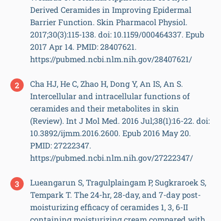
Derived Ceramides in Improving Epidermal
Barrier Function. Skin Pharmacol Physiol.
2017;30(3):115-138. doi: 10.1159/000464337. Epub
2017 Apr 14. PMID: 28407621.
https://pubmed.ncbi.nlm.nih.gov/28407621/
Cha HJ, He C, Zhao H, Dong Y, An IS, An S.
Intercellular and intracellular functions of
ceramides and their metabolites in skin
(Review). Int J Mol Med. 2016 Jul;38(1):16-22. doi:
10.3892/ijmm.2016.2600. Epub 2016 May 20.
PMID: 27222347.
https://pubmed.ncbi.nlm.nih.gov/27222347/
Lueangarun S, Tragulplaingam P, Sugkraroek S,
Tempark T. The 24-hr, 28-day, and 7-day post-
moisturizing efficacy of ceramides 1, 3, 6-II
containing moisturizing cream compared with