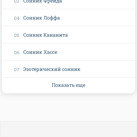
Сонник Фрейда
Сонник Лоффа
Сонник Кананита
Сонник Хассе
Эзотерический сонник
Показать еще