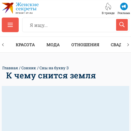
В тренде
Реклама
ТЫ
КРАСОТА
МОДА
ОТНОШЕНИЯ
СВАДЬБА
Главная
Сонник
Сны на букву З
К чему снится земля