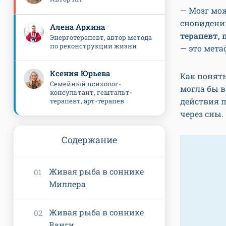
— Мозг мо
сновидени
Алена Аркина
терапевт,
Энерготерапевт, автор метода
по реконструкции жизни
— это мета
Ксения Юрьева
Как понять
Семейный психолог-
могла бы в
консультант, гештальт-
действия 
терапевт, арт-терапев
через сны.
Содержание
Живая рыба в соннике
Миллера
Живая рыба в соннике
Ванги