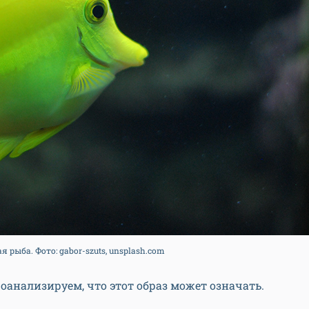
 рыба. Фото: gabor-szuts, unsplash.com
роанализируем
, что этот образ может означать.