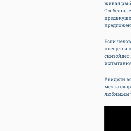
живая рыб
Особенно, 
предвкушен
предложени
Если челов
плещется п
снизойдет 
испытания,
Увидели во
мечта скор
любимым ч