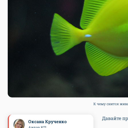
К чему снится живая
Давайте п
Оксана Крученко
Автор КП