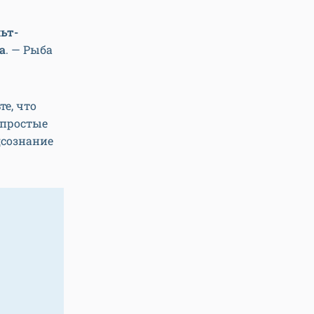
ьт-
а
. — Рыба
е, что
 простые
дсознание