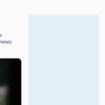
и
 чему