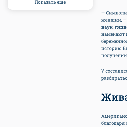
Показать еще
— Символи
женщин, —
наук, гипн
намекают 
беременнос
историю Е
получении
У составит
разбиратьс
Жива
Американс
благодаря 