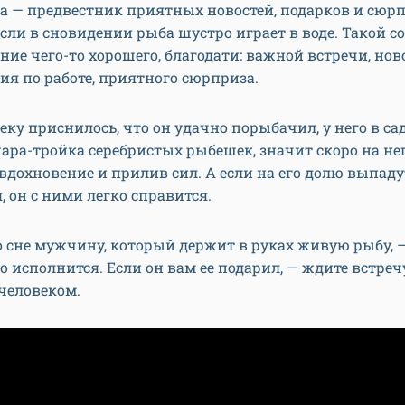
а — предвестник приятных новостей, подарков и сюрп
если в сновидении рыба шустро играет в воде. Такой с
ие чего-то хорошего, благодати: важной встречи, нов
я по работе, приятного сюрприза.
еку приснилось, что он удачно порыбачил, у него в са
ара-тройка серебристых рыбешек, значит скоро на не
вдохновение и прилив сил. А если на его долю выпаду
 он с ними легко справится.
 сне мужчину, который держит в руках живую рыбу, 
о исполнится. Если он вам ее подарил, — ждите встреч
еловеком.