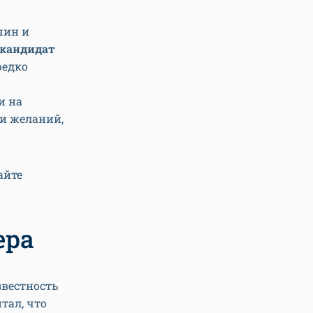
чин и
 кандидат
редко
и на
и желаний,
айте
ера
звестность
тал, что