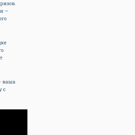
ризов.
он —
ого
дке
го
т
— ваша
у с