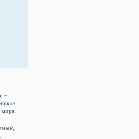
е —
енское
 мира.
нный,
.