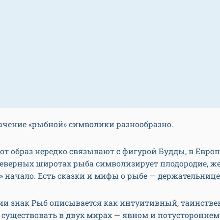
ачение «рыбной» с
имволики разнообразно.
от образ нередко связывают с фигурой Будды, в Европ
северных широтах рыба символизирует плодородие, ж
 начало. Есть сказки и мифы о рыбе — держательнице
гии знак Рыб описывается как интуитивный, таинстве
существовать в двух мирах — явном и потустороннем