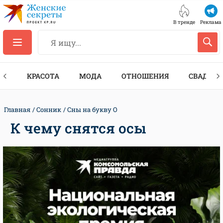
В тренде
Реклама
ТЫ
КРАСОТА
МОДА
ОТНОШЕНИЯ
СВАДЬБА
Главная
Сонник
Сны на букву О
К чему снятся осы