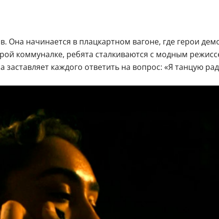
в. Она начинается в плацкартном вагоне, где герои де
тарой коммуналке, ребята сталкиваются с модным режи
а заставляет каждого ответить на вопрос: «Я танцую рад