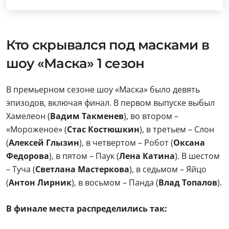
Кто скрывался под масками в
шоу «Маска» 1 сезон
В премьерном сезоне шоу «Маска» было девять
эпизодов, включая финал. В первом выпуске выбыл
Хамелеон (
Вадим Такменев
), во втором –
«Мороженое» (
Стас Костюшкин
), в третьем – Слон
(
Алексей Глызин
), в четвертом – Робот (
Оксана
Федорова
), в пятом – Паук (
Лена Катина
). В шестом
– Туча (
Светлана Мастеркова
), в седьмом – Яйцо
(
Антон Лирник
), в восьмом – Панда (
Влад Топалов
).
В финале места распределились так: