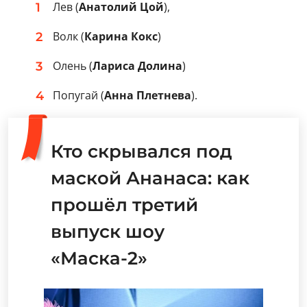
Лев (
Анатолий Цой
),
Волк (
Карина Кокс
)
Олень (
Лариса Долина
)
Попугай (
Анна Плетнева
).
Кто скрывался под
маской Ананаса: как
прошёл третий
выпуск шоу
«Маска-2»