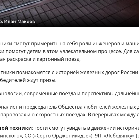
о: Иван Макеев
тники смогут примерить на себя роли инженеров и маши
и помогут детям в этом увлекательном процессе. Для с
я раскраска и картонный поезд.
стники познакомятся с историей железных дорог России 
бедителей ждут призы.
ехнологии, современные поезда и перспективы дальней
рналист и председатель Общества любителей железных д
х паровозах и о скоростных поездах. В перерывах между
ной техники
: гости смогут увидеть в движении истори
инского», СО («Серго Орджоникидзе»), 9П, «Лебедянку» (с