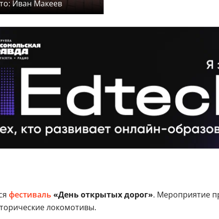
то: Иван Макеев
ся
фестиваль
«День открытых дорог»
. Мероприятие п
сторические локомотивы.