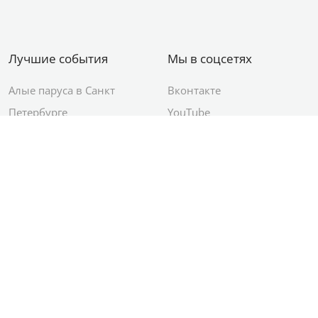
Лучшие события
Мы в соцсетях
Алые паруса в Санкт
Вконтакте
Петербурге
YouTube
День ВМФ в Санкт-
Яндекс.Район
Петербурге
Новый год в Санкт-
Петербурге
© 2012–2026 Сетевое издание АО ИД