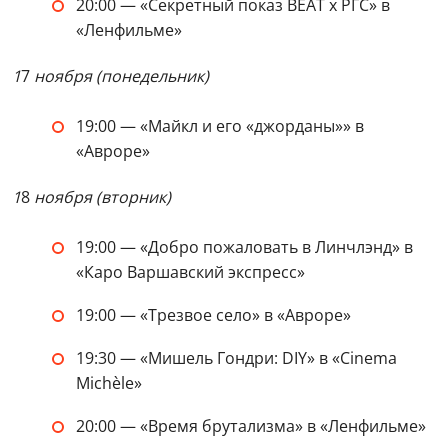
20:00 — «Секретный показ BEAT x РГС» в
«Ленфильме»
1
7
ноября (понедельник)
19:00 — «Майкл и его «джорданы»» в
«Авроре»
1
8
ноября (вторник)
19:00 — «Добро пожаловать в Линчлэнд» в
«Каро Варшавский экспресс»
19:00 — «Трезвое село» в «Авроре»
19:30 — «Мишель Гондри: DIY» в «Cinema
Michèle»
20:00 — «Время брутализма» в «Ленфильме»