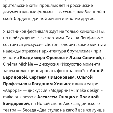
зрительские хиты прошлых лет и российские
документальные фильмы — о семье, влюбленной в
скейтбординг, дачной жизни и многие другие.
Участников фестиваля ждут не только кинопоказы,
но и обсуждения с экспертами. Так, на Ленфильме
состоится дискуссия «Бетон говорит: какие мечты и
надежды отражает архитектура брутализма» при
участии
Владимира Фролова
и
Лизы Савиной
; в
Cinéma Michèle — дискуссия «Искусство момента:
зачем коллекционировать фотографию?» с
Анной
Бариновой, Сергеем Лимоновым, Ольгой
Профатило
и
Богданом Хилько
; в кинотеатре
«Аврора» — дискуссия «Модернизм: make design –
make business» с
Алексеем Онацко
и
Полиной
Бондаревой
; на Новой сцене Александринского
театра — беседа «Два стула: на какой все же лучше