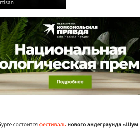
rtisan
бурге состоится
фестиваль
нового андеграунда «Шум