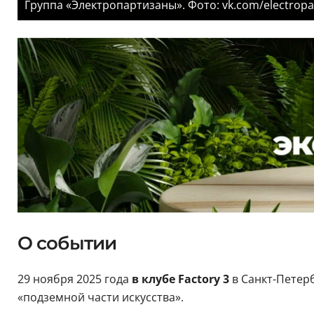
Группа «Электропартизаны». Фото: vk.com/electropa
О событии
29 ноября 2025 года
в клубе Factory 3
в Санкт-Петер
«подземной части искусства».