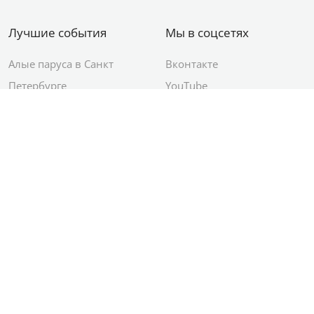
Лучшие события
Мы в соцсетях
Алые паруса в Санкт
Вконтакте
Петербурге
YouTube
День ВМФ в Санкт-
Яндекс.Район
Петербурге
Новый год в Санкт-
Петербурге
© 2012–2026 Сетевое издание АО ИД
«Комсомольская правда»