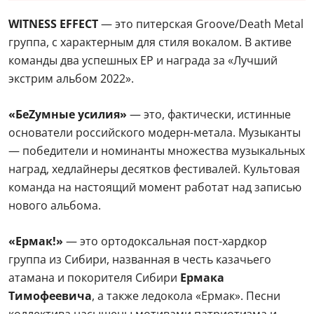
WITNESS EFFECT
— это питерская Groove/Death Metal
группа, с характерным для стиля вокалом. В активе
команды два успешных EP и награда за «Лучший
экстрим альбом 2022».
«БеZумные усилия»
— это, фактически, истинные
основатели российского модерн-метала. Музыканты
— победители и номинанты множества музыкальных
наград, хедлайнеры десятков фестивалей. Культовая
команда на настоящий момент работат над записью
нового альбома.
«Ермак!»
— это ортодоксальная пост-хардкор
группа из Сибири, названная в честь казачьего
атамана и покорителя Сибири
Ермака
Тимофеевича
, а также ледокола «Ермак». Песни