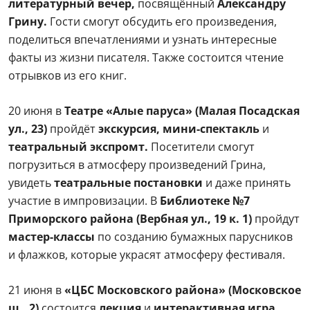
литературный вечер,
посвящённый
Александру
Грину.
Гости смогут обсудить его произведения,
поделиться впечатлениями и узнать интересные
факты из жизни писателя. Также состоится чтение
отрывков из его книг.
20 июня в
Театре «Алые паруса» (Малая Посадская
ул., 23)
пройдёт
экскурсия, мини-спектакль
и
театральный экспромт.
Посетители смогут
погрузиться в атмосферу произведений Грина,
увидеть
театральные постановки
и даже принять
участие в импровизации. В
Библиотеке №7
Приморского района (Вербная ул., 19 к. 1)
пройдут
мастер-классы
по созданию бумажных парусников
и флажков, которые украсят атмосферу фестиваля.
21 июня в
«ЦБС Московского района» (Московское
ш., 2)
состоится
лекция
и
интерактивная игра