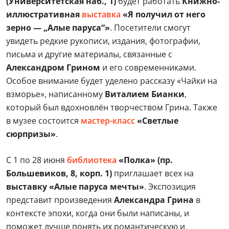
(Университетская наб., 1)
будет работать
Книжно-
иллюстративная
выставка
«Я получил от него
зерно — „Алые паруса“»
. Посетители смогут
увидеть редкие рукописи, издания, фотографии,
письма и другие материалы, связанные с
Александром Грином
и его современниками.
Особое внимание будет уделено рассказу «Чайки на
взморье», написанному
Виталием Бианки
,
который был вдохновлён творчеством Грина. Также
в музее состоится
мастер-класс
«Светлые
сюрпризы»
.
С 1 по 28 июня
библиотека
«Полка» (пр.
Большевиков, 8, корп. 1)
приглашает всех на
выставку
«Алые паруса мечты»
. Экспозиция
представит произведения
Александра Грина
в
контексте эпохи, когда они были написаны, и
поможет лучше понять их романтическую и