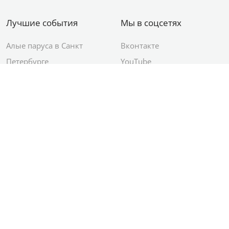
Лучшие события
Мы в соцсетях
Алые паруса в Санкт
Вконтакте
Петербурге
YouTube
День ВМФ в Санкт-
Яндекс.Район
Петербурге
Новый год в Санкт-
Петербурге
© 2012–2026 Сетевое издание АО ИД
«Комсомольская правда»