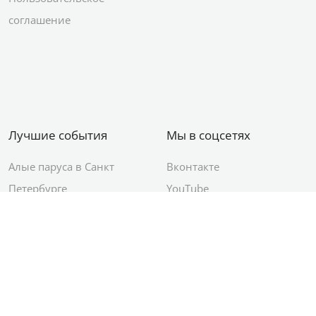
соглашение
Лучшие события
Мы в соцсетях
Алые паруса в Санкт
Вконтакте
Петербурге
YouTube
День ВМФ в Санкт-
Яндекс.Район
Петербурге
Новый год в Санкт-
Петербурге