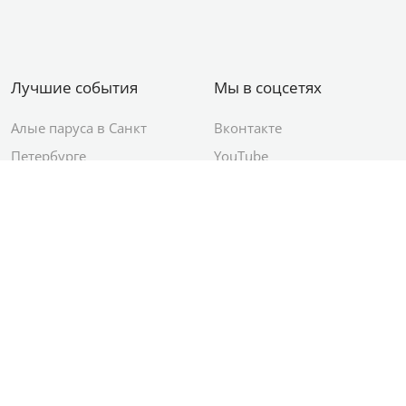
Лучшие события
Мы в соцсетях
Алые паруса в Санкт
Вконтакте
Петербурге
YouTube
День ВМФ в Санкт-
Яндекс.Район
Петербурге
Новый год в Санкт-
Петербурге