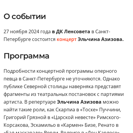
О событии
27 ноября 2024 года
в ДК Ленсовета
в Санкт-
Петербурге состоится
концерт
Эльчина Азизова.
Программа
Подробности концертной программы оперного
певца в Санкт-Петербурге не уточняются. Однако
публике Северной столицы наверняка представят
фрагменты из театральных постановок с партиями
артиста. В репертуаре
Эльчина Азизова
можно
найти такие роли, как Скарпиа в «Тоске» Пуччини,
Григорий Грязной в «Царской невесте» Римского-
Корсакова, Эскамильо в «Кармен» Бизе, Ренато в
«Бал-маскараде» Верди, Родриго в «Дон Карлосе»