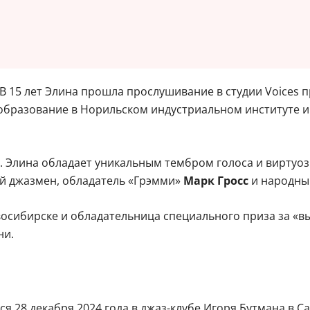
 В 15 лет Элина прошла прослушивание в студии Voices 
 образование в Норильском индустриальном институте и
. Элина обладает уникальным тембром голоса и виртуоз
й джазмен, обладатель «Грэмми»
Марк Гросс
и народны
восибирске и обладательница специального приза за «
ни.
 28 декабря 2024 года в джаз-клубе Игоря Бутмана в Сан