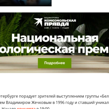
етербурге порадует зрителей выступлением группы «Бе
лем Владимиром Жечковым в 1996 году и ставший уника
а. Начало
концерта
в 19:00.