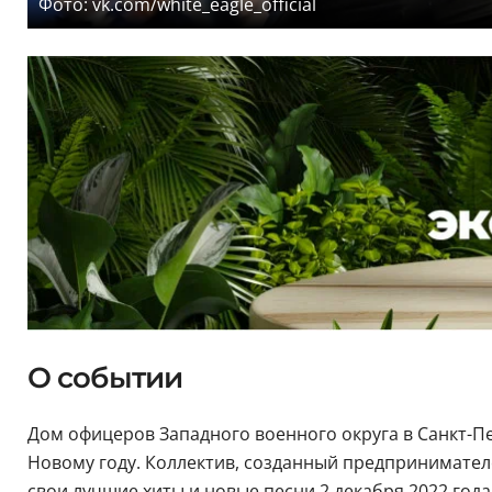
Фото: vk.com/white_eagle_official
О событии
Дом офицеров Западного военного округа в Санкт-П
Новому году. Коллектив, созданный предпринимате
свои лучшие хиты и новые песни 2 декабря 2022 год