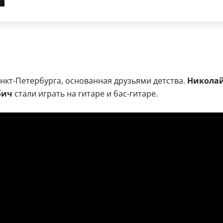
нкт-Петербурга, основанная друзьями детства.
Никола
бич
стали играть на гитаре и бас-гитаре.