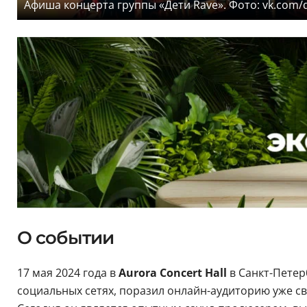
Афиша концерта группы «Дети Rave». Фото: vk.com/d
О событии
17 мая 2024 года в
Aurora Concert Hall
в Санкт-Петер
социальных сетях, поразил онлайн-аудиторию уже с