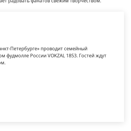
ает радовать фанатов свежим творчеством.
Санкт-Петербурге» проводит семейный
ом фудмолле России VOKZAL 1853. Гостей ждут
ом.