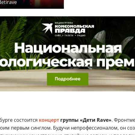
etirave
бурге состоится
концерт
группы «Дети Rave»
. Фронтм
воим первым синглом. Будучи непрофессионалом, он со