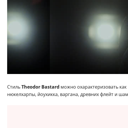
Стиль
Theodor Bastard
можно охарактеризовать как 
нюкелхарпы, йоухикка, варгана, древних флейт и ша