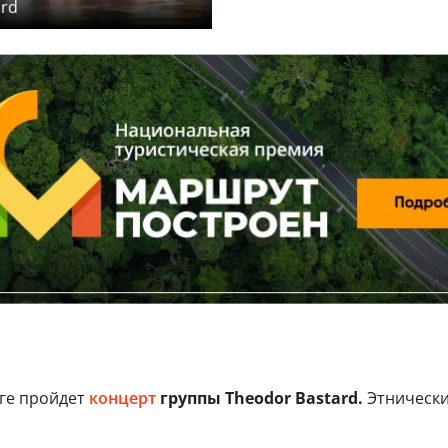
ard
ге пройдет
концерт
группы Theodor Bastard.
Этнически