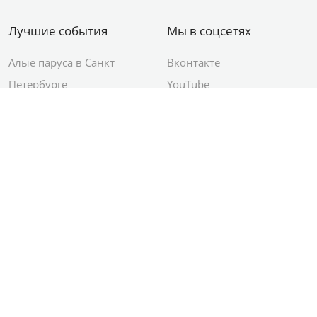
Лучшие события
Мы в соцсетях
Алые паруса в Санкт
Вконтакте
Петербурге
YouTube
День ВМФ в Санкт-
Яндекс.Район
Петербурге
Новый год в Санкт-
Петербурге
© 2012–2026 Сетевое издание АО ИД
«Комсомольская правда»