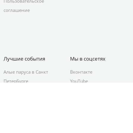
Пользовательское
соглашение
Лучшие события
Мы в соцсетях
Алые паруса в Санкт
Вконтакте
Петербурге
YouTube
День ВМФ в Санкт-
Яндекс.Район
Петербурге
Новый год в Санкт-
Петербурге