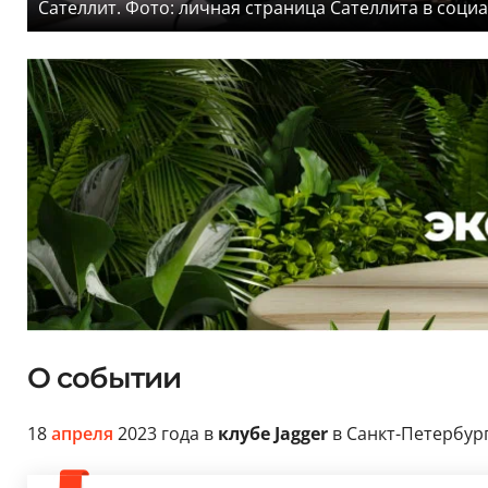
Сателлит. Фото: личная страница Сателлита в соци
О событии
18
апреля
2023 года в
клубе Jagger
в Санкт-Петербур