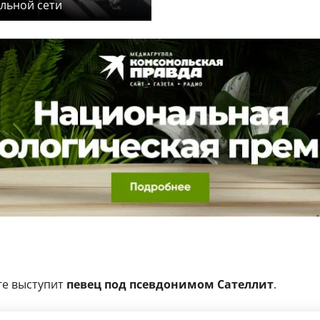
альной сети
ге выступит
певец под псевдонимом Сателлит
.