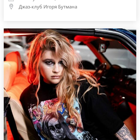
Джаз-клуб Игоря Бутмана