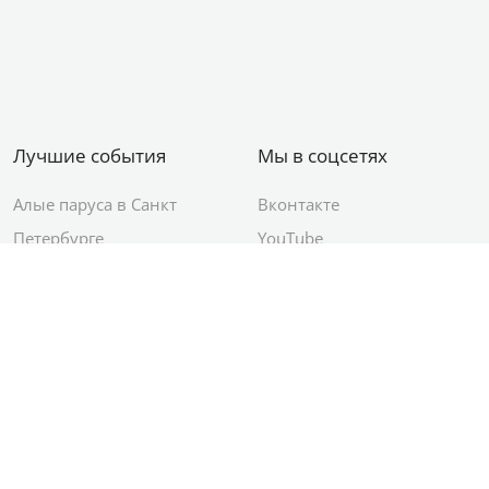
Лучшие события
Мы в соцсетях
Алые паруса в Санкт
Вконтакте
Петербурге
YouTube
День ВМФ в Санкт-
Яндекс.Район
Петербурге
Новый год в Санкт-
Петербурге