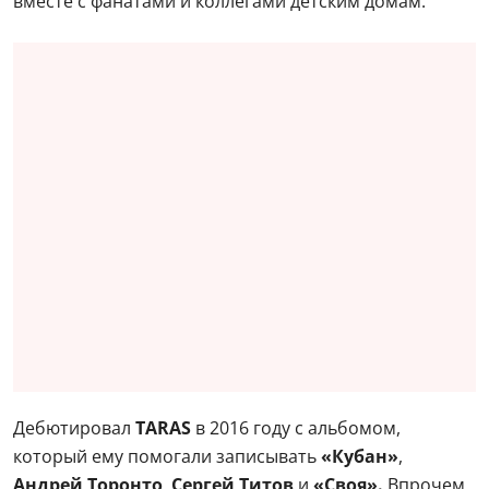
вместе с фанатами и коллегами детским домам.
Дебютировал
TARAS
в 2016 году с альбомом,
который ему помогали записывать
«Кубан»
,
Андрей Торонто
,
Сергей Титов
и
«Своя».
Впрочем,