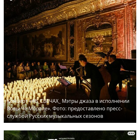
Концерт «#В_СВЕЧАХ_ Мэтры джаза в исполнении
Вовы Че Морале». Фото: предоставлено пресс-
службой Русских музыкальных сезонов