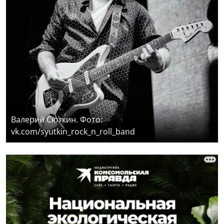
Валерий Сюткин. Фото:
vk.com/syutkin_rock_n_roll_band