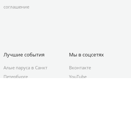
соглашение
Лучшие события
Мы в соцсетях
Алые паруса в Санкт
Вконтакте
Петербурге
YouTube
День ВМФ в Санкт-
Яндекс.Район
Петербурге
Новый год в Санкт-
Петербурге